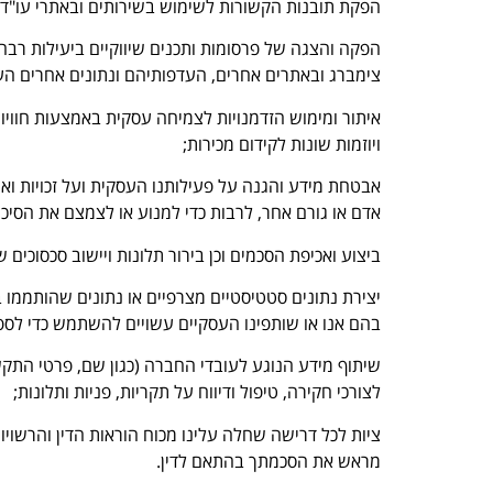
הפקת תובנות הקשורות לשימוש בשירותים ובאתרי עו"ד א
הפקה והצגה של פרסומות ותכנים שיווקיים ביעילות רב
צימברג ובאתרים אחרים, העדפותיהם ונתונים אחרים העומדים לרשות
איתור ומימוש הזדמנויות לצמיחה עסקית באמצעות חוויו
ויוזמות שונות לקידום מכירות;
אבטחת מידע והגנה על פעילותנו העסקית ועל זכויות וא
אדם או גורם אחר, לרבות כדי למנוע או לצמצם את הסיכו
ביצוע ואכיפת הסכמים וכן בירור תלונות ויישוב סכסוכי
יצירת נתונים סטטיסטיים מצרפיים או נתונים שהותממו ב
בהם אנו או שותפינו העסקיים עשויים להשתמש כדי לספ
שיתוף מידע הנוגע לעובדי החברה (כגון שם, פרטי התקש
לצורכי חקירה, טיפול ודיווח על תקריות, פניות ותלונות;
ציות לכל דרישה שחלה עלינו מכוח הוראות הדין והרשוי
מראש את הסכמתך בהתאם לדין.