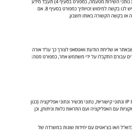
מיטבית באתרי עו"ד אורה צימברג. בהתאם, אם אינך מסכים לאמור במסמך זה, או שאתה מתנגד לכך שעו"ד אורה צימברג (לרבות נותני השירות מטעמה, כמפורט בסעיף 4) תעבד מידע
הנוגע אליך, אנא הימנע משימוש בשירותים, לרבות גלישה באתרי עו"ד אורה צימברג או כל שימוש אחר. בנוסף, באפשרותך להגיש לנו בקשה למימוש זכויותיך כמפורט בסעיף 8. אם
 או בקשה הקשורה באותו חשבון.
באתר או שליחת הודעת וואטסאפ לצורך כך עו"ד אורה
דים עבורם התקבלו על ידי משתמש אחר, כמפורט מטה:
נתוני שימוש בשירותים: נתוני שימוש טכניים, מידע סטטיסטי ומצרפי ורישומי פעילות, זמני התחברות והתנתקות מהשירות, כתובת IP ונתוני קישוריוּת, נתוני מכשיר ונתוני אפליקציה (כגון
ציות עם האפליקציה ועם התראות נלוות וניתוחן, וכן
דוא"ל ו/או בצ'אטים עם יחידות שונות במשרדה של