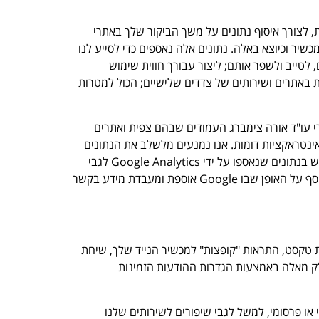
נונימיים וטכנולוגיות ניטור אחרות, לצורך איסוף נתונים על משך הביקור שלך באתרי
רת ומהיכן הגעת אלינו, פרטי ספק האינטרנט שלך, כתובת IP, מיקום כללי של המכשיר וכיוצא באלה. נתונים אלה נאספים כדי לסייע לנו
לטייב ולשפר אותם; ליצור עבורך חווית שימוש
ות באתרים ושירותים של צדדים שלישיים; הכול למטרות
נים כגון תדירות ביקוריך באתרי עו"ד אורה צימברג העמודים שבהם צפית ואתרים
ינטראקציות דומות. אנו נמנעים מלשלב את הנתונים
שנאספו באמצעות Google Analytics עם מידע שמאפשר לזהות גולש או משתמש מסוים. היכולת של Google לשתף ולהשתמש בנתונים שנאספו על ידי Google Analytics לגבי
. למידע נוסף על האופן שבו Google אוספת ומעבדת מידע בקשר
עת טקסט, התראות "קופצות" למכשיר הנייד שלך, שיחת
חלק מאלה באמצעות הגדרות ההודעות הזמינות
 או פרסומי, למשל לגבי שיפורים לשירותים שלנו