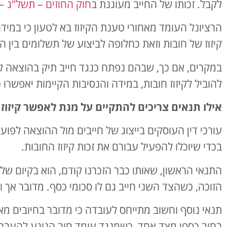
לקבל. זכותו של החייב מעוגנת ב
חוק החוזים – תשל"ג – 1973
הרציונל העומד מאחורי טענת הקיזוז בא לטעון כי במי
קיזוז של חובות וזאת כחלופה לביצוע של תשלומים בין ה
במקרים, אם כך, שבהם נפתח כנגד חייב תיק בהוצאה לפ
להוביל לקיזוז חובות, במידה והנסיבות הקיימות יאפשרו
אילו תנאים צריכים להתקיים על מנת לאפשר קיזוז
עורכי דין העוסקים בייצוג של חייבים מול ההוצאה לפוע
בכדי שיוכלו להפעיל עבורם את זכות קיזוז החובות.
התנאי הראשון, שאותו כבר הזכרנו קודם, הוא בקיום של
הזוכה, כשהצד השני חייב גם לו סכומי כסף. מדובר אך ו
תנאי נוסף וחשוב מתייחס לעובדה כי מדובר בחיובים מאו
בחוב כספי מצד אחד, כשמנגד עומד חוב הנוגע להעברת ז