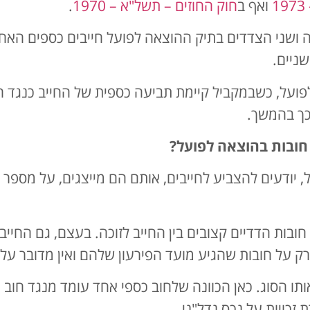
ואף ב
חוק החוזים – תשל"א – 1970
.
דה ושני הצדדים בתיק ההוצאה לפועל חייבים כספים האח
שניים.
ועל, כשבמקביל קיימת תביעה כספית של החייב כנגד הז
 כך בהמשך.
 חובות בהוצאה לפועל?
ל, יודעים להצביע לחייבים, אותם הם מייצגים, על מספר
 חובות הדדיים קצובים בין החייב לזוכה. בעצם, גם החי
רק על חובות שהגיע מועד הפירעון שלהם ואין מדובר על 
תו הסוג. כאן הכוונה שלחוב כספי אחד עומד מנגד חוב כ
כויות על נכס נדל"ני.