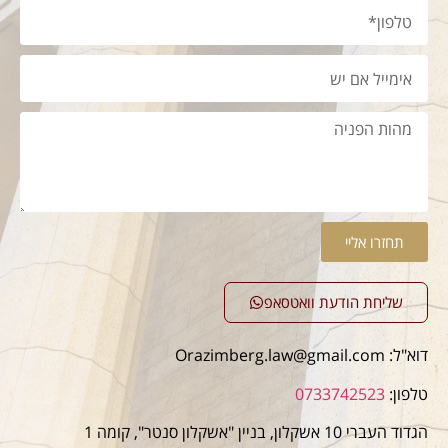
תחזרו אליי
שליחת הודעת וואטסאפ
דוא"ל: Orazimberg.law@gmail.com
טלפון:
0733742523
הגדוד העברי 10 אשקלון, בניין "אשקלון סנטר", קומה 1