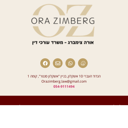
הגדוד העברי 10 אשקלון, בניין "אשקלון סנטר", קומה 1
Orazimberg.law@gmail.com
054-9111494
*חלק מהתכנים החזותיים באתר נוצרו באמצעות בינה מלאכותית
(AI).