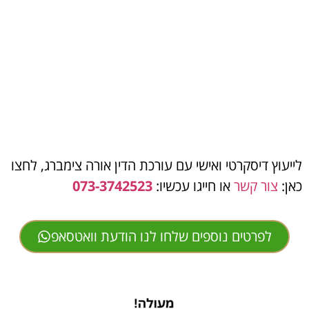
רע"א 1622/21 פלוני נ' הכונס הרשמי
- בית
המשפט העליון קבע כי יש להתחשב בנסיבות
אישיות חריגות בבקשות להפטר מוקדם.
תיק חדל"פ 45896-11-20
- חייבת הצליחה
לקבל צו הפטר לאחר 14 חודשים בלבד, בזכות
שיתוף פעולה מלא עם הנאמן.
לייעוץ דיסקרטי ואישי עם עורכת הדין אורה צימברג, לחצו
כאן:
צור קשר
או חייגו עכשיו:
073-3742523
לפרטים נוספים שלחו לנו הודעת וואטסאפ